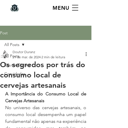
MENU
Post
All Posts
Doutor Duranz
All Posts
21 de mar. de 2024
2 min de leitura
Os segredos por trás do
Doutor Duranz
consumo local de
Convidados
cervejas artesanais
A Importância do Consumo Local de 
Cervejas Artesanais
No universo das cervejas artesanais, o 
consumo local desempenha um papel 
fundamental não apenas na experiência 