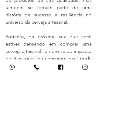
de produtos de alta qualidade, mas 
também se tornam parte de uma 
história de sucesso e resiliência no 
universo da cerveja artesanal.
Portanto, da próxima vez que você 
estiver pensando em comprar uma 
cerveja artesanal, lembre-se do impacto 
positivo que seu consumo local pode 
ter em sua comunidade e região.
Doutor Duranz
Ver tudo
Posts recentes