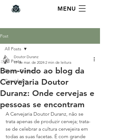
MENU
Post
All Posts
Doutor Duranz
All Posts
17 de mar. de 2024
2 min de leitura
Bem-vindo ao blog da
Doutor Duranz
Cervejaria Doutor
Convidados
Duranz: Onde cervejas e
pessoas se encontram
A Cervejaria Doutor Duranz, não se 
trata apenas de produzir cerveja; trata-
se de celebrar a cultura cervejeira em 
todas as suas facetas. É com grande 