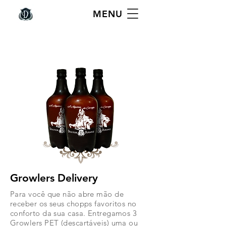
MENU
Growlers Delivery
Para você que não abre mão de
receber os seus chopps favoritos no
conforto da sua casa. Entregamos 3
Growlers PET (descartáveis) uma ou